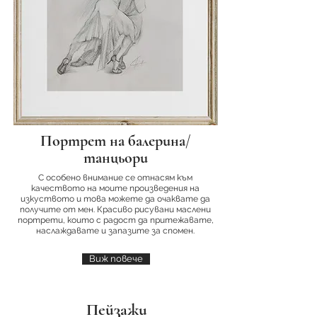
Портрет на балерина/
танцьори
С особено внимание се отнасям към
качеството на моите произведения на
изкуството и това можете да очаквате да
получите от мен. Красиво рисувани маслени
портрети, които с радост да притежавате,
наслаждавате и запазите за спомен.
Виж повече
Пейзажи