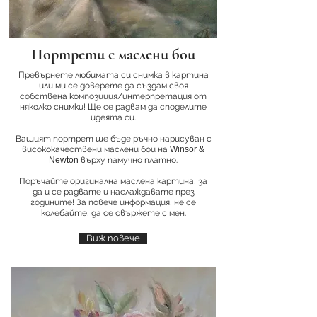
Портрети с маслени бои
Превърнете любимата си снимка в картина
или ми се доверете да създам своя
собствена композиция/интерпретация от
няколко снимки! Ще се радвам да споделите
идеята си.
Вашият портрет ще бъде ръчно нарисуван с
висококачествени маслени бои на
Winsor &
Newton
върху памучно платно.
Поръчайте оригинална маслена картина, за
да и се радвате и наслаждавате през
годините! За повече информация, не се
колебайте, да се свържете с мен.
Виж повече