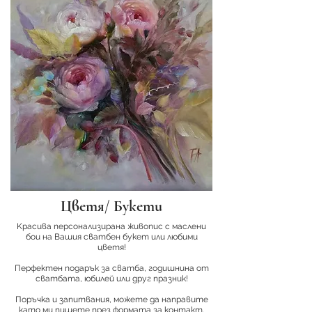
Цветя/ Букети
Kрасива персонализирана живопис с маслени
бои на Вашия сватбен букет или любими
цветя!
Перфектен подарък за сватба, годишнина от
сватбата, юбилей или друг празник!
Поръчка и запитвания, можете да направите
като ми пишете през формата за контакт.