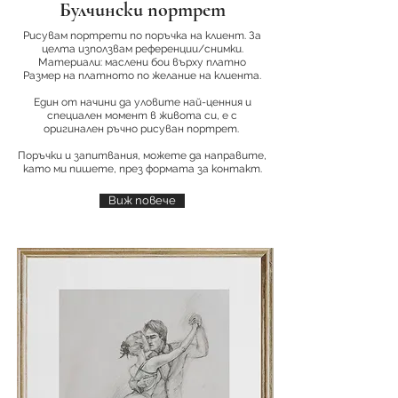
Булчински портрет
Рисувам портрети по поръчка на клиент. За
целта използвам референции/снимки.
Материали: маслени бои върху платно
Размер на платното по желание на клиента.
Един от начини да уловите най-ценния и
специален момент в живота си, е с
оригинален ръчно рисуван портрет.
Поръчки и запитвания, можете да направите,
като ми пишете, през формата за контакт.
Виж повече