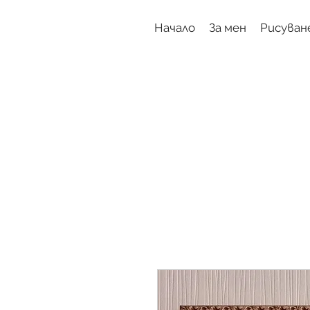
Начало
За мен
Рисуван