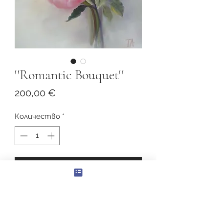
''Romantic Bouquet''
Цена
200,00 €
Количество
*
Добави в кошницата
''Romantic Bouquet''
Print on canvas: 45 x 60cm
Withouth frame