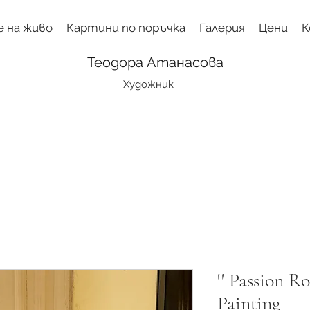
е на живо
Картини по поръчка
Галерия
Цени
К
Теодора Атанасова
Художник
'' Passion Ro
Painting