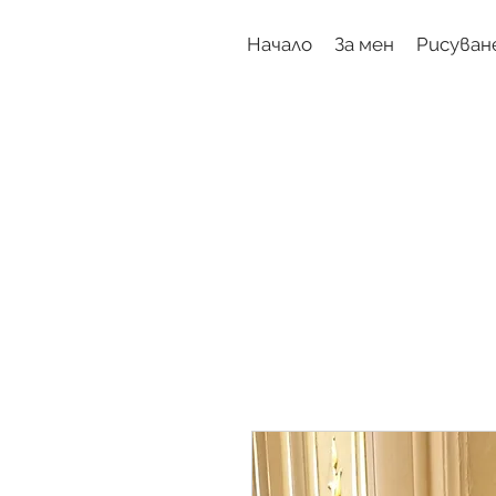
Начало
За мен
Рисуван