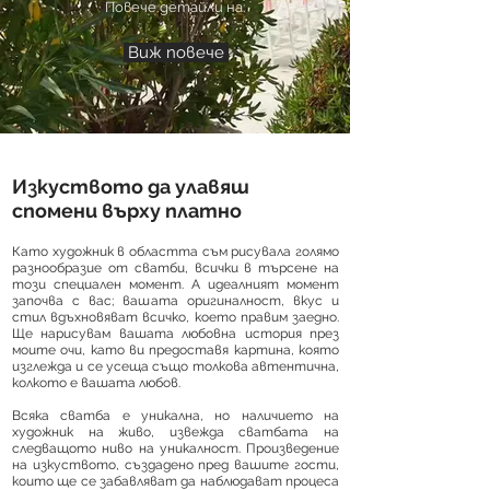
Повече детайли на:
Виж повече
Изкуството да улавяш
спомени върху платно
Като художник в областта съм рисувала голямо
разнообразие от сватби, всички в търсене на
този специален момент. А идеалният момент
започва с вас; вашата оригиналност, вкус и
стил вдъхновяват всичко, което правим заедно.
Ще нарисувам вашата любовна история през
моите очи, като ви предоставя картина, която
изглежда и се усеща също толкова автентична,
колкото е вашата любов.
Всяка сватба е уникална, но наличието на
художник на живо, извежда сватбата на
следващото ниво на уникалност. Произведение
на изкуството, създадено пред вашите гости,
които ще се забавляват да наблюдават процеса