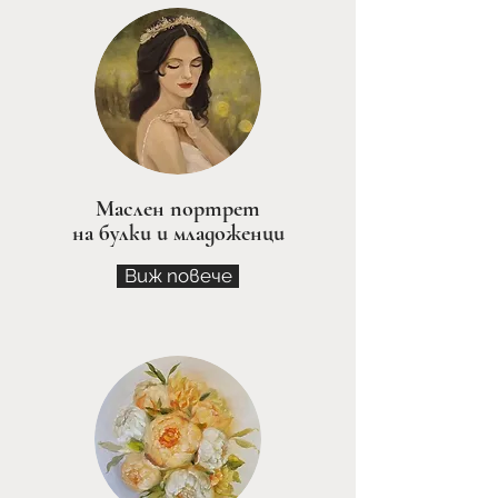
Маслен портрет
н
а булки и младоженци
Виж повече