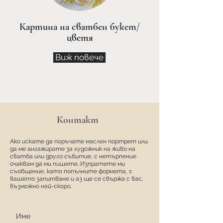
Картина на сватбен букет/
цветя
Виж повече
Контакт
Ако искате да поръчате маслен портрет или
да ме ангажирате за художник на живо на
сватба или друго събитие, с нетърпение
очаквам да ми пишете. Изпратете ми
съобщение, като попълните формата, с
вашето запитване и аз ще се свържа с вас,
възможно най-скоро.