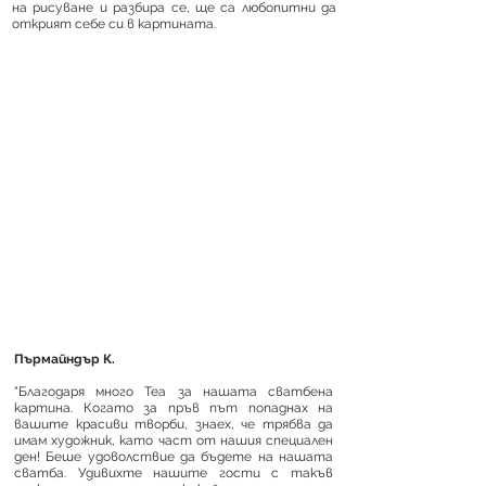
на рисуване и разбира се, ще са любопитни да
открият себе си в картината.
Пърмайндър К.
"Благодаря много Теа за нашата сватбена
картина. Когато за пръв път попаднах на
вашите красиви творби, знаех, че трябва да
имам художник, като част от нашия специален
ден! Беше удоволствие да бъдете на нашата
сватба. Удивихте нашите гости с такъв