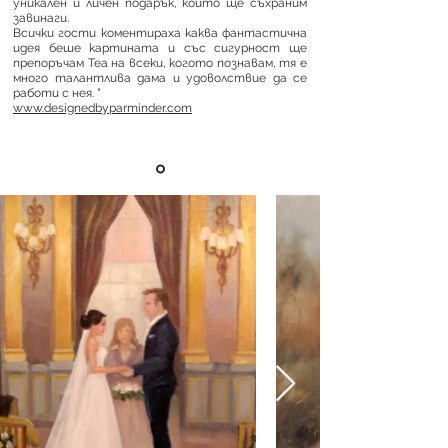
уникален и личен подарък, който ще съхраним
завинаги.
Всички гости коментираха каква фантастична
идея беше картината и със сигурност ще
препоръчам Теа на всеки, когото познавам, тя е
много талантлива дама и удоволствие да се
работи с нея. "
www.designedbyparminder.com