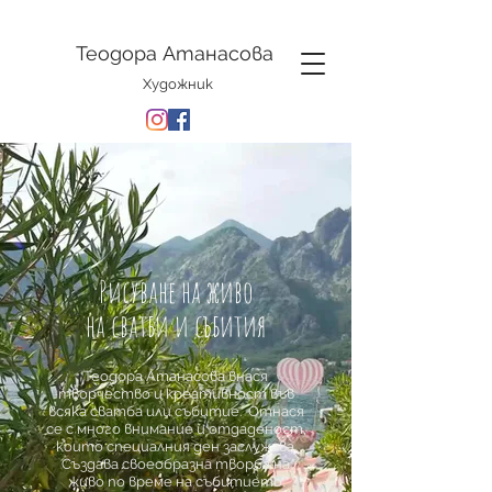
Теодора Атанасова
Художник
Рисуване на живо
на сватби и събития
Теодора Атанасова внася
творчество и креативност във
всяка сватба или събитие. Отнася
се с много внимание и отдаденост,
които специалния ден заслужава.
Създава своеобразна творба на
живо по време на събитието.